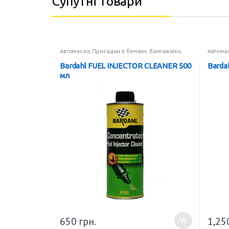
Супутні товари
Автомасла
,
Присадки в бензин
,
Вантажівки
,
Автома
Присадки в пальне
Присад
Bardahl FUEL INJECTOR CLEANER 500
Bardah
мл
650
грн.
1,25