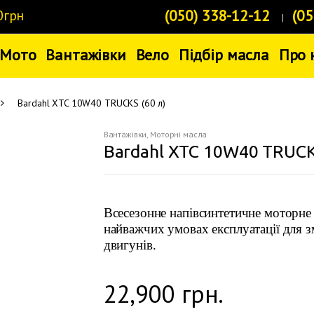
(050) 338-12-12
(05
0грн
Мото
Вантажівки
Вело
Підбір масла
Про 
Bardahl XTC 10W40 TRUCKS (60 л)
Вантажівки
,
Моторні масла
Bardahl XTC 10W40 TRUCKS
Всесезонне напівсинтетичне моторне 
найважчих умовах експлуатації для з
двигунів.
22,900
грн.