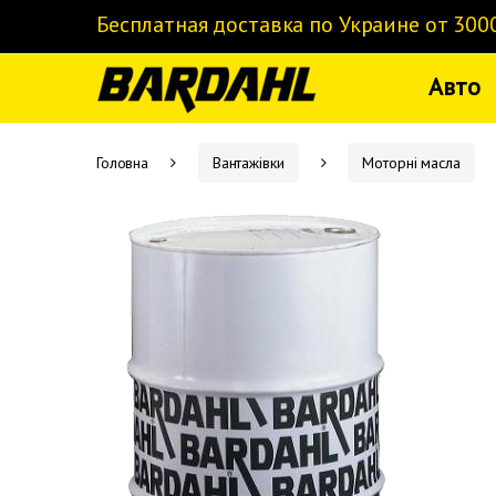
Skip to navigation
Skip to content
Бесплатная доставка по Украине от 300
Авто
Головна
Вантажівки
Моторні масла