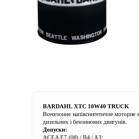
BARDAHL XTC 10W40 TRUCK
Всесезонне напівсинтетичне моторне м
дизельних і бензинових двигунів.
Допуски:
ACEA E7 (08) / B4 / A3;