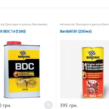
сла
,
Присадки в дизель
,
Вантажівки
,
Автомасла
,
Присадки в двигун
,
Вант
ки в пальне
Присадки в двигун
l BDC 1л (1260)
Bardahl B1 (250 мл)
0
грн.
395
грн.