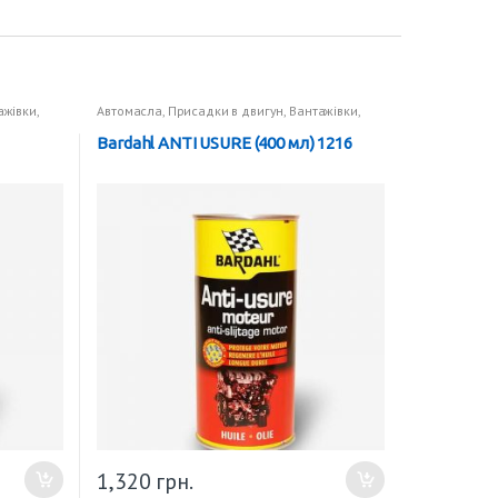
ажівки
,
Автомасла
,
Присадки в двигун
,
Вантажівки
,
Присадки в двигун
Bardahl ANTI USURE (400 мл) 1216
1,320
грн.