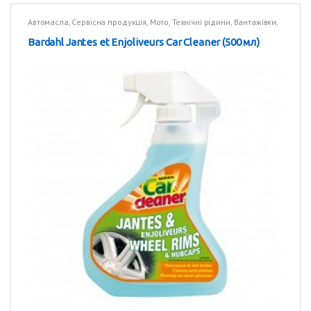
Автомасла
,
Сервісна продукція
,
Мото
,
Технічні рідини
,
Вантажівки
,
Технічні рідини
Bardahl Jantes et Enjoliveurs Car Cleaner (500 мл)