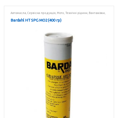
Автомасла
,
Сервісна продукція
,
Мото
,
Технічні рідини
,
Вантажівки
,
Технічні рідини
Bardahl HT SPG MO2 (400 гр)