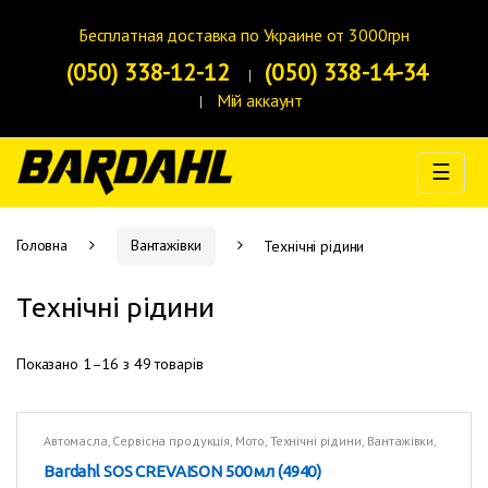
Skip to navigation
Skip to content
Бесплатная доставка по Украине от 3000грн
(050) 338-12-12
(050) 338-14-34
Мій аккаунт
☰
Головна
Вантажівки
Технічні рідини
Технічні рідини
Показано 1–16 з 49 товарів
Автомасла
,
Сервісна продукція
,
Мото
,
Технічні рідини
,
Вантажівки
,
Технічні рідини
Bardahl SOS CREVAISON 500 мл (4940)