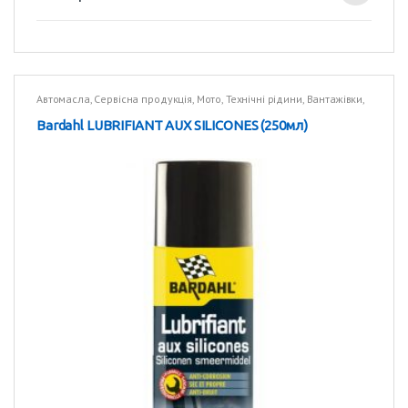
Автомасла
,
Сервісна продукція
,
Мото
,
Технічні рідини
,
Вантажівки
,
Технічні рідини
Bardahl LUBRIFIANT AUX SILICONES (250мл)