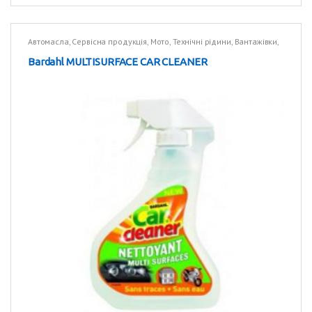
Автомасла
,
Сервісна продукція
,
Мото
,
Технічні рідини
,
Вантажівки
,
Технічні рідини
Bardahl MULTISURFACE CAR CLEANER