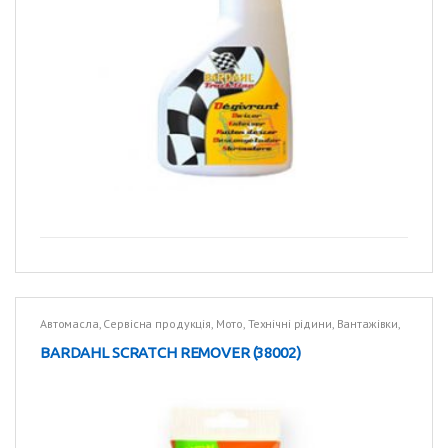
Автомасла
,
Сервісна продукція
,
Мото
,
Технічні рідини
,
Вантажівки
,
Технічні рідини
BARDAHL SCRATCH REMOVER (38002)