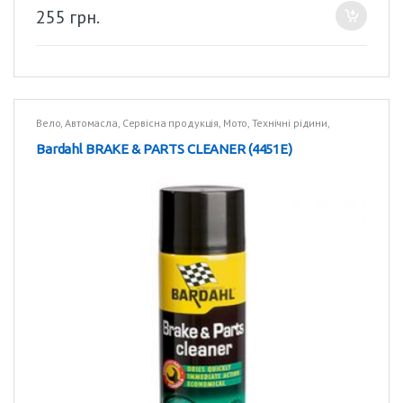
255
грн.
Вело
,
Автомасла
,
Сервісна продукція
,
Мото
,
Технічні рідини
,
Вантажівки
,
Технічні рідини
Bardahl BRAKE & PARTS CLEANER (4451E)