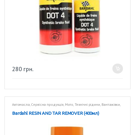
280
грн.
Автомасла
,
Сервісна продукція
,
Мото
,
Технічні рідини
,
Вантажівки
,
Технічні рідини
Bardahl RESIN AND TAR REMOVER (400мл)